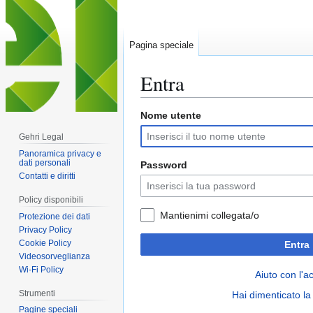
Pagina speciale
Entra
Nome utente
Vai
Vai
alla
alla
Gehri Legal
navigazione
ricerca
Panoramica privacy e
dati personali
Password
Contatti e diritti
Policy disponibili
Mantienimi collegata/o
Protezione dei dati
Privacy Policy
Cookie Policy
Entra
Videosorveglianza
Wi-Fi Policy
Aiuto con l'a
Strumenti
Hai dimenticato l
Pagine speciali