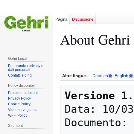
Pagina
Discussione
About Gehri
Vai
Vai
Gehri Legal
alla
alla
Panoramica privacy e
dati personali
navigazione
ricerca
Altre lingue:
Deutsch
English
Contatti e diritti
Policy disponibili
Versione 1.
Protezione dei dati
Privacy Policy
Cookie Policy
Data: 10/03
Videosorveglianza
Wi-Fi Policy
Strumenti