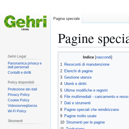
Pagina speciale
Pagine specia
Vai
Vai
Gehri Legal
Indice
alla
alla
Panoramica privacy e
1
Resoconti di manutenzione
dati personali
navigazione
ricerca
2
Elenchi di pagine
Contatti e diritti
3
Gestione utenze
Policy disponibili
4
Utenti e diritti
Protezione dei dati
5
Ultime modifiche e registri
Privacy Policy
6
File multimediali - caricamento e resoc
Cookie Policy
7
Dati e strumenti
Videosorveglianza
8
Pagine speciali che reindirizzano
Wi-Fi Policy
9
Pagine molto usate
Strumenti
10
Strumenti per le pagine
11
Traduzione