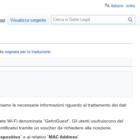
italiano
entra
R
ggi
Visualizza sorgente
i
c
e
r
ata
segnata per la traduzione
.
c
a
rniamo le necessarie informazioni riguardo al trattamento dei dati
a rete Wi-Fi denominata “
GehriGuest
”. Gli utenti usufruiscono del
ntificativi tramite un voucher da richiedere alla ricezione.
ispositivo
” e al relativo “
MAC Address
”.