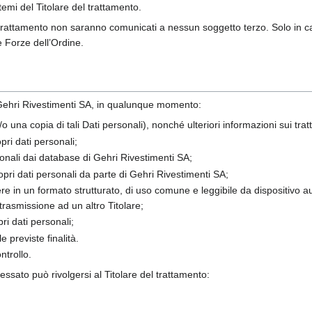
temi del Titolare del trattamento.
el trattamento non saranno comunicati a nessun soggetto terzo. Solo in ca
e Forze dell’Ordine.
 a Gehri Rivestimenti SA, in qualunque momento:
/o una copia di tali Dati personali), nonché ulteriori informazioni sui trat
pri dati personali;
sonali dai database di Gehri Rivestimenti SA;
ropri dati personali da parte di Gehri Rivestimenti SA;
enere in un formato strutturato, di uso comune e leggibile da dispositivo 
trasmissione ad un altro Titolare;
ri dati personali;
 previste finalità.
ontrollo.
nteressato può rivolgersi al Titolare del trattamento: