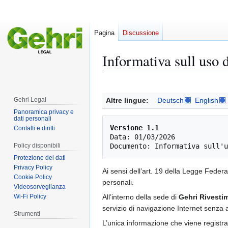
Pagina
Discussione
Informativa sull uso 
Vai
Vai
alla
alla
Altre lingue:
Deutsch
English
Gehri Legal
navigazione
ricerca
Panoramica privacy e
dati personali
Versione 1.1
Contatti e diritti
Data: 01/03/2026 

Policy disponibili
Protezione dei dati
Privacy Policy
Ai sensi dell’art. 19 della Legge Federa
Cookie Policy
personali.
Videosorveglianza
Wi-Fi Policy
All’interno della sede di
Gehri Rivesti
servizio di navigazione Internet senza al
Strumenti
L’unica informazione che viene registrat