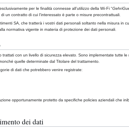
 esclusivamente per le finalità connesse all’utilizzo della Wi-Fi “
GehriGue
di un contratto di cui l'interessato è parte o misure precontrattuali.
imenti SA, che tratterà i vostri dati personali soltanto nella misura in cui 
alla normativa vigente in materia di protezione dei dati personali.
o
o trattati con un livello di sicurezza elevato. Sono implementate tutte le
 nonché quelle determinate dal Titolare del trattamento.
egorie di dati che potrebbero venire registrate:
gazione opportunamente protetto da specifiche policies aziendali che ini
imento dei dati