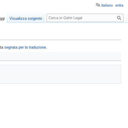
italiano
entra
R
ggi
Visualizza sorgente
i
c
e
r
ata
segnata per la traduzione
.
c
a