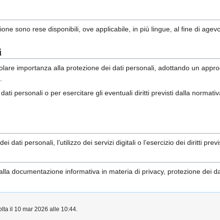
ne sono rese disponibili, ove applicabile, in più lingue, al fine di agevola
i
olare importanza alla protezione dei dati personali, adottando un approcc
.
 dati personali o per esercitare gli eventuali diritti previsti dalla normati
i dati personali, l’utilizzo dei servizi digitali o l’esercizio dei diritti pr
lla documentazione informativa in materia di privacy, protezione dei dati p
olta il 10 mar 2026 alle 10:44.