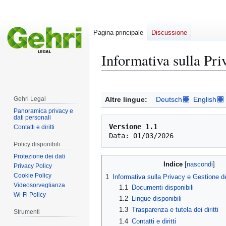
Pagina principale
Discussione
Informativa sulla Pri
Vai
Vai
alla
alla
Altre lingue:
Deutsch
English
Gehri Legal
navigazione
ricerca
Panoramica privacy e
dati personali
Versione 1.1
Contatti e diritti
Policy disponibili
Protezione dei dati
Indice
Privacy Policy
Cookie Policy
1
Informativa sulla Privacy e Gestione de
Videosorveglianza
1.1
Documenti disponibili
Wi-Fi Policy
1.2
Lingue disponibili
1.3
Trasparenza e tutela dei diritti
Strumenti
1.4
Contatti e diritti