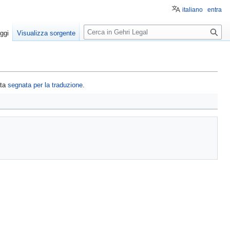
italiano
entra
R
ggi
Visualizza sorgente
i
c
e
r
ata
segnata per la traduzione
.
c
a