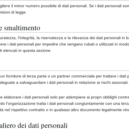
iere il minor numero possibile di dati personali. Se i dati personali sono
isioni di legge.
 e smaltimento
tezza, l'integrità, la riservatezza e la rilevanza dei dati personali in 
re i dati personali per impedire che vengano rubati o utilizzati in modo i
ti elencati in questa sezione.
 un fornitore di terza parte o un partner commerciale per trattare i dati
eguate a salvaguardare i dati personali in relazione ai rischi associati. 
e elaborare i dati personali solo per adempiere ai propri obblighi contrat
ndo l'organizzazione tratta i dati personali congiuntamente con una ter
ità nel rispettivo contratto o in qualsiasi altro documento legalmente vinc
liero dei dati personali