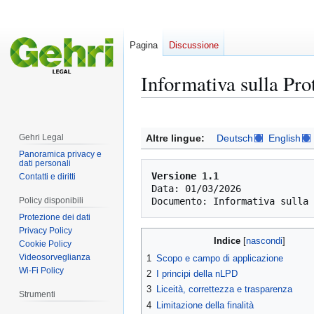
Pagina
Discussione
Informativa sulla Pro
Vai
Vai
alla
alla
Altre lingue:
Deutsch
English
Gehri Legal
navigazione
ricerca
Panoramica privacy e
dati personali
Versione 1.1
Contatti e diritti
Data: 01/03/2026 

Policy disponibili
Protezione dei dati
Privacy Policy
Indice
Cookie Policy
Videosorveglianza
1
Scopo e campo di applicazione
Wi-Fi Policy
2
I principi della nLPD
3
Liceità, correttezza e trasparenza
Strumenti
4
Limitazione della finalità