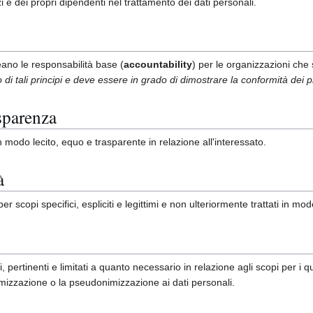
zi e dei propri dipendenti nel trattamento dei dati personali.
neano le responsabilità base (
accountability
) per le organizzazioni che 
di tali principi e deve essere in grado di dimostrare la conformità dei pro
asparenza
in modo lecito, equo e trasparente in relazione all'interessato.
à
er scopi specifici, espliciti e legittimi e non ulteriormente trattati in mo
pertinenti e limitati a quanto necessario in relazione agli scopi per i qual
imizzazione o la pseudonimizzazione ai dati personali.