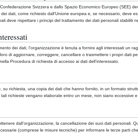
alla Confederazione Svizzera e dallo Spazio Economico Europeo (SEE) d
o dei dati, come richiesto dall'Unione europea e, se necessario, deve ess
nali deve rispettare i principi del trattamento dei dati personali stabiliti 
nteressati
ento dei dati, l’organizzazione è tenuta a fornire agli interessati un
loro di aggiornare, correggere, cancellare o trasmettere i propri dati pe
ella Procedura di richiesta di accesso ai dati dell’interessato.
re, su richiesta, una copia dei dati che hanno fornito, in un formato struttu
 tali richieste vengano elaborate entro un mese, non siano eccessive e no
di ottenere dall’organizzazione, la cancellazione dei suoi dati personali. Q
ecessarie (comprese le misure tecniche) per informare le terze parti che 