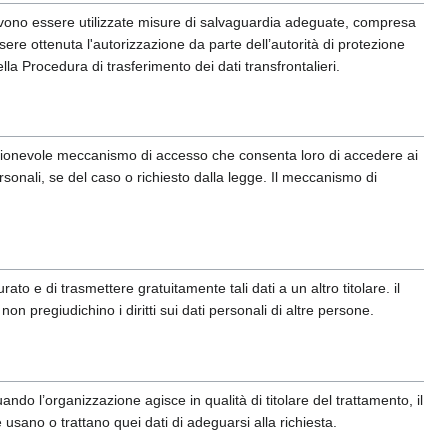
evono essere utilizzate misure di salvaguardia adeguate, compresa
ere ottenuta l'autorizzazione da parte dell’autorità di protezione
nella Procedura di trasferimento dei dati transfrontalieri.
 ragionevole meccanismo di accesso che consenta loro di accedere ai
rsonali, se del caso o richiesto dalla legge. Il meccanismo di
rato e di trasmettere gratuitamente tali dati a un altro titolare. il
n pregiudichino i diritti sui dati personali di altre persone.
uando l’organizzazione agisce in qualità di titolare del trattamento, il
usano o trattano quei dati di adeguarsi alla richiesta.