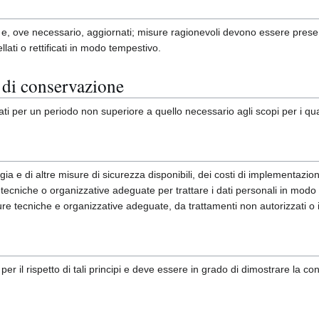
 e, ove necessario, aggiornati; misure ragionevoli devono essere prese pe
ellati o rettificati in modo tempestivo.
 di conservazione
i per un periodo non superiore a quello necessario agli scopi per i quali
a e di altre misure di sicurezza disponibili, dei costi di implementazione 
 tecniche o organizzative adeguate per trattare i dati personali in modo
tecniche e organizzative adeguate, da trattamenti non autorizzati o ille
er il rispetto di tali principi e deve essere in grado di dimostrare la conf